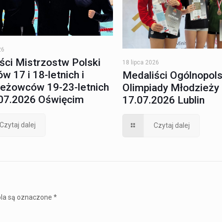
26
ści Mistrzostw Polski
18 lipca 2026
w 17 i 18-letnich i
Medaliści Ogólnopols
eżowców 19-23-letnich
Olimpiady Młodzieży 
07.2026 Oświęcim
17.07.2026 Lublin
Czytaj dalej
Czytaj dalej
la są oznaczone
*