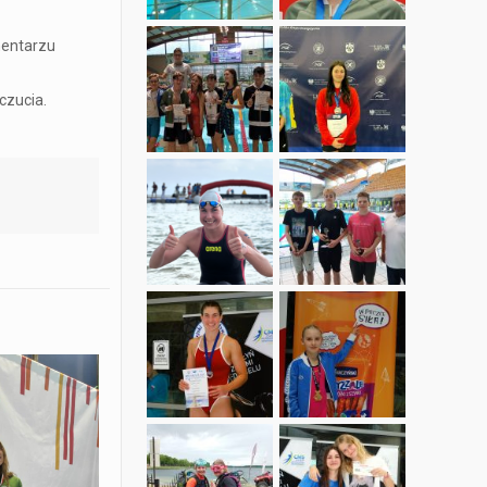
mentarzu
czucia.