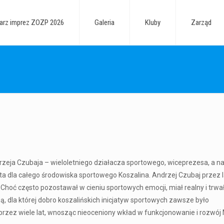
arz imprez ZOZP 2026
Galeria
Kluby
Zarząd
zeja Czubaja – wieloletniego działacza sportowego, wiceprezesa, a n
ta dla całego środowiska sportowego Koszalina. Andrzej Czubaj przez l
Choć często pozostawał w cieniu sportowych emocji, miał realny i trw
, dla której dobro koszalińskich inicjatyw sportowych zawsze było
przez wiele lat, wnosząc nieoceniony wkład w funkcjonowanie i rozwój