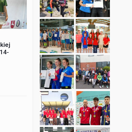
kiej
14-