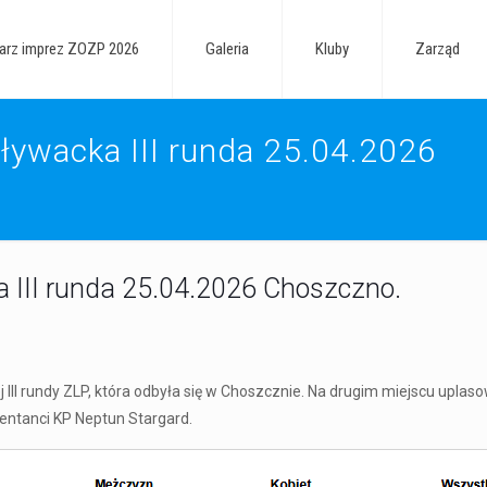
arz imprez ZOZP 2026
Galeria
Kluby
Zarząd
ywacka III runda 25.04.2026
 III runda 25.04.2026 Choszczno.
III rundy ZLP, która odbyła się w Choszcznie. Na drugim miejscu uplasow
entanci KP Neptun Stargard.