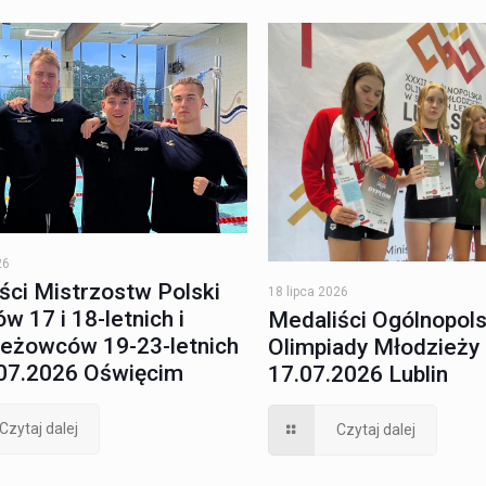
26
ści Mistrzostw Polski
18 lipca 2026
w 17 i 18-letnich i
Medaliści Ogólnopols
eżowców 19-23-letnich
Olimpiady Młodzieży 
07.2026 Oświęcim
17.07.2026 Lublin
Czytaj dalej
Czytaj dalej