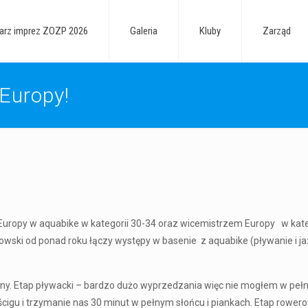
arz imprez ZOZP 2026
Galeria
Kluby
Zarząd
 Europy!
Europy w aquabike w kategorii 30-34 oraz wicemistrzem Europy w kate
ski od ponad roku łączy występy w basenie z aquabike (pływanie i j
y. Etap pływacki – bardzo dużo wyprzedzania więc nie mogłem w pełn
cigu i trzymanie nas 30 minut w pełnym słońcu i piankach. Etap rower