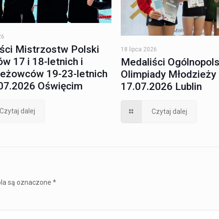
26
ści Mistrzostw Polski
18 lipca 2026
w 17 i 18-letnich i
Medaliści Ogólnopols
eżowców 19-23-letnich
Olimpiady Młodzieży 
07.2026 Oświęcim
17.07.2026 Lublin
Czytaj dalej
Czytaj dalej
la są oznaczone
*