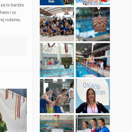
 za to bardzo
haos i co
ej rodzinie,