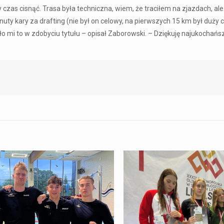
zas cisnąć. Trasa była techniczna, wiem, że traciłem na zjazdach, ale
y kary za drafting (nie był on celowy, na pierwszych 15 km był duży c
o mi to w zdobyciu tytułu – opisał Zaborowski. – Dziękuję najukochańsz